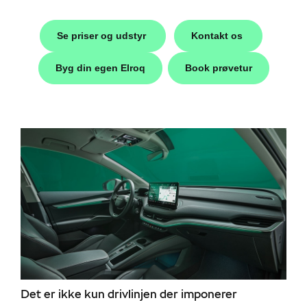
Se priser og udstyr
Kontakt os
i
Byg din egen Elroq
Book prøvetur
Škoda
til hurtig
Det er ikke kun drivlinjen der imponerer