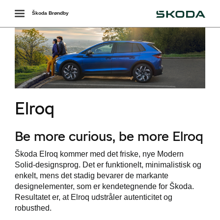
Škoda
Toggle
Škoda Brøndby
navigation
r
Elroq
Be more curious, be more Elroq
easing
Škoda Elroq kommer med det friske, nye Modern
Solid-designsprog. Det er funktionelt, minimalistisk og
enkelt, mens det stadig bevarer de markante
designelementer, som er kendetegnende for Škoda.
Resultatet er, at Elroq udstråler autenticitet og
robusthed.