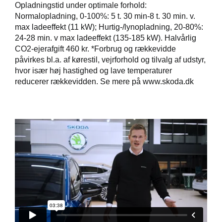
Opladningstid under optimale forhold:
Normalopladning, 0-100%: 5 t. 30 min-8 t. 30 min. v.
max ladeeffekt (11 kW); Hurtig-/lynopladning, 20-80%:
24-28 min. v max ladeeffekt (135-185 kW). Halvårlig
CO2-ejerafgift 460 kr. *Forbrug og rækkevidde
påvirkes bl.a. af kørestil, vejrforhold og tilvalg af udstyr,
hvor især høj hastighed og lave temperaturer
reducerer rækkevidden. Se mere på www.skoda.dk