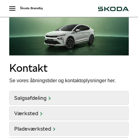
Škoda
Toggle
Škoda Brøndby
navigation
Kontakt
Se vores åbningstider og kontaktoplysninger her.
Salgsafdeling
Værksted
Pladeværksted