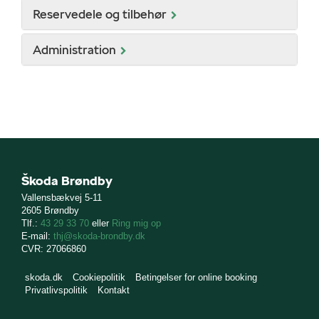
Reservedele og tilbehør
Administration
ge
Škoda Brøndby
Vallensbækvej 5-11
2605 Brøndby
Tlf.:
43 29 33 70
eller
Ring mig op
E-mail:
thj@skoda-brondby.dk
CVR: 27066860
skoda.dk
Cookiepolitik
Betingelser for online booking
ce
Privatlivspolitik
Kontakt